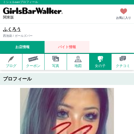
ミシェルsanプロフィール
関東版
お気に入り
ふくろう
西池袋 / ガールズバー
お店情報
バイト情報
ブログ
クーポン
写真
地図
女の子
クチコミ
プロフィール