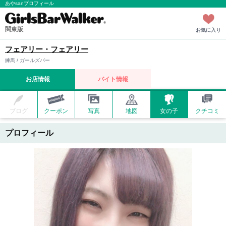
あやsanプロフィール
関東版
お気に入り
フェアリー・フェアリー
練馬 / ガールズバー
お店情報
バイト情報
ブログ
クーポン
写真
地図
女の子
クチコミ
プロフィール