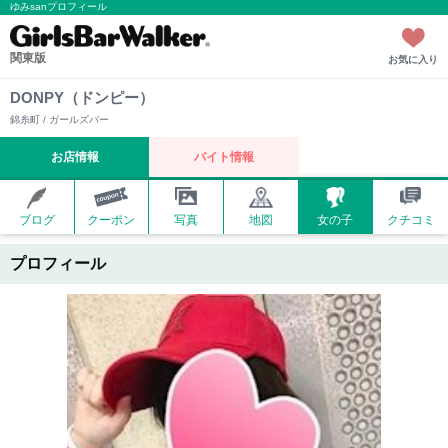
ゆみsanプロフィール
関東版
お気に入り
DONPY（ドンピー）
錦糸町 / ガールズバー
お店情報
バイト情報
ブログ
クーポン
写真
地図
女の子
クチコミ
プロフィール