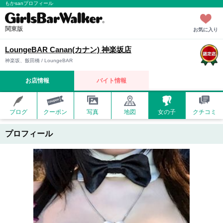
もかsanプロフィール
関東版
お気に入り
LoungeBAR Canan(カナン) 神楽坂店
神楽坂、飯田橋 / LoungeBAR
お店情報
バイト情報
ブログ
クーポン
写真
地図
女の子
クチコミ
プロフィール