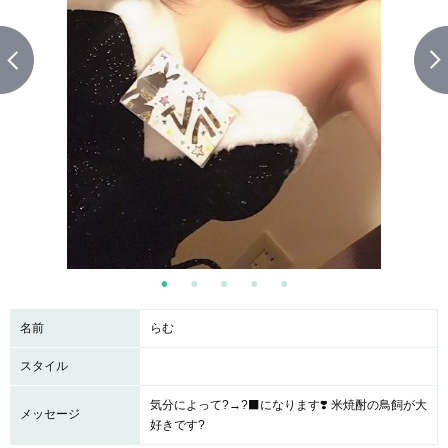
名前
らむ
スタイル
気分によって?→?‍⬛になります❣️ 米焼酎の鳥飼が大
メッセージ
好きです?