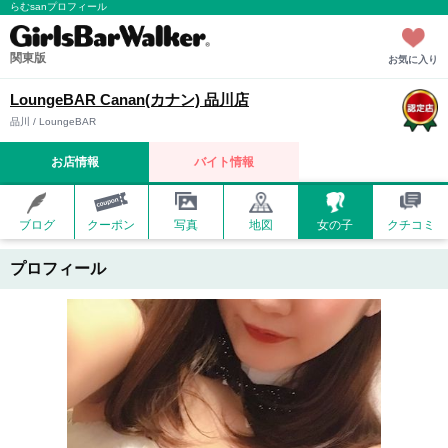
らむsanプロフィール
関東版
お気に入り
LoungeBAR Canan(カナン) 品川店
品川 / LoungeBAR
お店情報
バイト情報
ブログ
クーポン
写真
地図
女の子
クチコミ
プロフィール