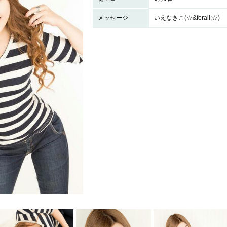
メッセージ
いえなきこ(☆&forall;☆)