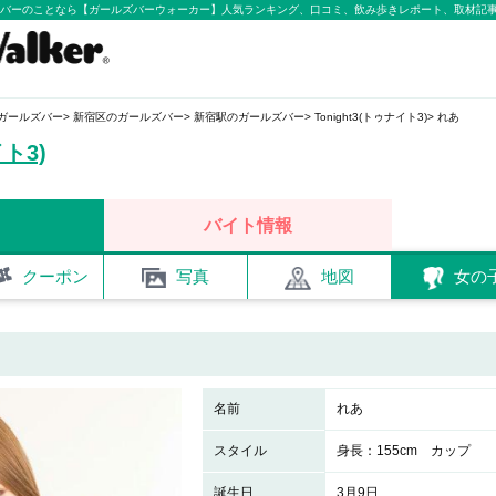
ールズバーのことなら【ガールズバーウォーカー】人気ランキング、口コミ、飲み歩きレポート、取材記
ガールズバー
新宿区のガールズバー
新宿駅のガールズバー
Tonight3(トゥナイト3)
れあ
イト3)
バイト情報
クーポン
写真
地図
女の
名前
れあ
スタイル
身長：155cm カップ
誕生日
3月9日