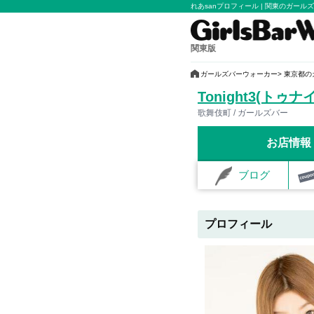
れあsanプロフィール | 関東のガ
関東版
ガールズバーウォーカー
東京都の
Tonight3(トゥナ
歌舞伎町 / ガールズバー
お店情報
ブログ
プロフィール