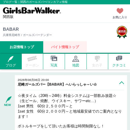
ブログ一覧｜関西のガールズバー/コンカフェ情報
関西版
お気に入り
BABAR
兵庫県尼崎市 / ガールズバーテンダー
お店情報トップ
バイト情報トップ
ブログ
クーポン
写真
地図
女の子
クチコミ
2026年08月06日 20:00
尼崎ガールズバー【BABAR】へいらっしゃ～い☆
☆夜タイム（20時～24時）料金システムは一部飲み放題☆
（生ビール、焼酎、ウイスキー、サワーetc...）
NEW
1set 男性 60分２,５００円～と
1set 女性 60分２,０００円～と地域最安値でのご案内となり
ます！
ボトルキープをして頂いたお客様は時間制限なし！