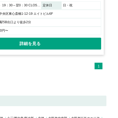
平日（月～木）19：30～翌0：30 CLOSE 週末（金・土）19：30～翌1：00 CLOSE
定休日
日・祝
央区東心斎橋1-12-19 エイトビル6F
橋駅5B出口より徒歩2分
00円〜
詳細を見る
1