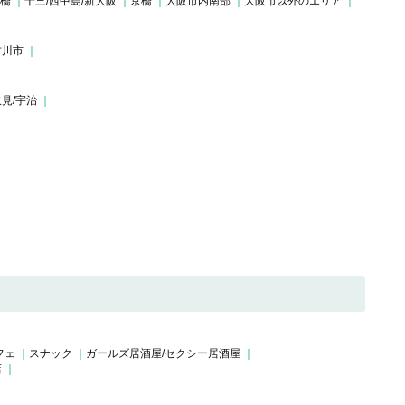
斎橋
十三/西中島/新大阪
京橋
大阪市内南部
大阪市以外のエリア
古川市
伏見/宇治
フェ
スナック
ガールズ居酒屋/セクシー居酒屋
店