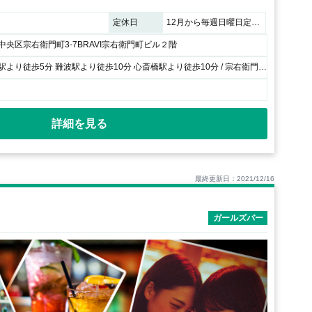
定休日
12月から毎週日曜日定休日 臨時休業日1月4、5、6日
央区宗右衛門町3-7BRAVI宗右衛門町ビル２階
各線、日本橋駅より徒歩5分 難波駅より徒歩10分 心斎橋駅より徒歩10分 / 宗右衛門町通り BRAVI宗右衛門町ビル２階
詳細を見る
最終更新日：2021/12/16
ガールズバー