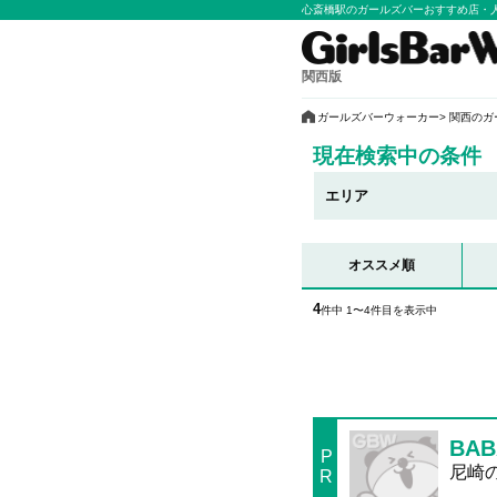
心斎橋駅のガールズバーおすすめ店・
関西版
ガールズバーウォーカー
関西のガ
現在検索中の条件
エリア
オススメ順
4
件中 1〜4件目を表示中
BAB
P
尼崎の
R