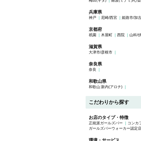
梅田(キタ)
難波(ミナミ)/心
兵庫県
神戸
尼崎/西宮
姫路市/加
京都府
祇園
木屋町
西院
山科/
滋賀県
大津市/彦根市
奈良県
奈良
和歌山県
和歌山:新内(アロチ)
こだわりから探す
お店のタイプ・特徴
正統派ガールズバー
コンカ
ガールズバーウォーカー認定
環境・サービス