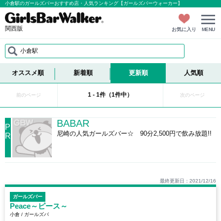
小倉駅のガールズバーおすすめ店・人気ランキング【ガールズバーウォーカー】
関西版
お気に入り
MENU
小倉駅
オススメ順
新着順
更新順
人気順
1 - 1件（1件中）
前のページ
次のページ
BABAR
P
尼崎の人気ガールズバー☆ 90分2,500円で飲み放題!!
R
最終更新日：2021/12/16
ガールズバー
Peace～ピース～
小倉 / ガールズバ