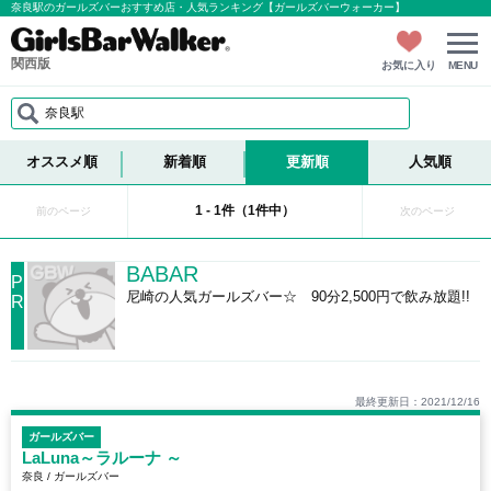
奈良駅のガールズバーおすすめ店・人気ランキング【ガールズバーウォーカー】
関西版
お気に入り
MENU
奈良駅
オススメ順
新着順
更新順
人気順
1 - 1件（1件中）
前のページ
次のページ
BABAR
P
尼崎の人気ガールズバー☆ 90分2,500円で飲み放題!!
R
最終更新日：2021/12/16
ガールズバー
LaLuna～ラルーナ ～
奈良 / ガールズバー