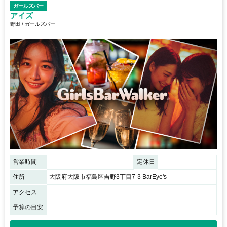
ガールズバー
アイズ
野田 / ガールズバー
営業時間
定休日
住所
大阪府大阪市福島区吉野3丁目7-3 BarEye's
アクセス
予算の目安