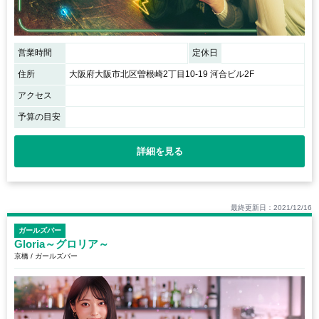
営業時間
定休日
住所
大阪府大阪市北区曽根崎2丁目10-19 河合ビル2F
アクセス
予算の目安
詳細を見る
最終更新日：2021/12/16
ガールズバー
Gloria～グロリア～
京橋 / ガールズバー