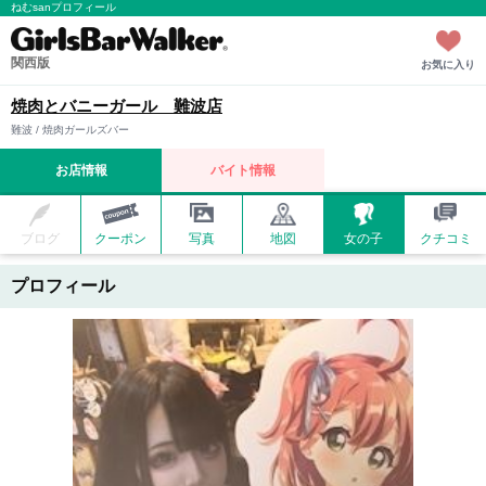
ねむsanプロフィール
関西版
お気に入り
焼肉とバニーガール 難波店
難波 / 焼肉ガールズバー
お店情報
バイト情報
ブログ
クーポン
写真
地図
女の子
クチコミ
プロフィール